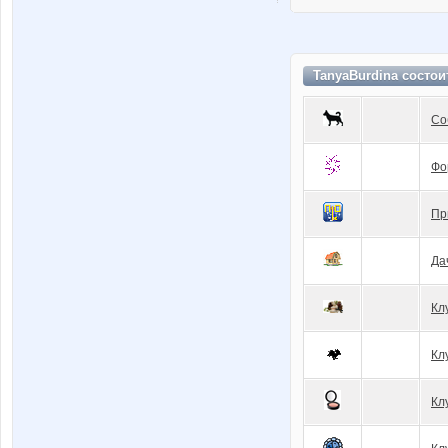
TanyaBurdina состои
Со
Фо
Пр
Да
Кл
Кл
Кл