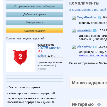
Комплименты
Отправить приватное сообщение
3 комплиментов в гостевой 
Добавить в друзья
TanyaBurdina
28.
Игнорировать
я прошу прощения з
oliskaAvto
15.09.
Сделать подарок
ДД. Ещё раз напоми
Совместная покупка: взрослый
заказы в ЦР не поед
популярность:
oliskaAvto
13.09.
20775 место
-2 ↓
Добрый день. Жду о
www.nn.ru/community
рейтинг
1284
?
Привилегированный
Вы не авторизованы! Чтоб
пользователь
2
уровня
Метки лидеров
Статистика портрета:
сейчас просматривают портрет - 0
зарегистрированные пользователи
посетившие портрет за 7 дней - 0
Интервью