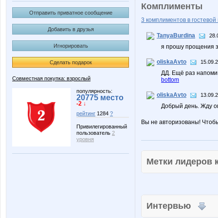
Комплименты
Отправить приватное сообщение
3 комплиментов в гостевой 
Добавить в друзья
TanyaBurdina
28.
Игнорировать
я прошу прощения з
oliskaAvto
15.09.
Сделать подарок
ДД. Ещё раз напоми
Совместная покупка: взрослый
bottom
популярность:
oliskaAvto
13.09.
20775 место
-2 ↓
Добрый день. Жду о
рейтинг
1284
?
Вы не авторизованы! Чтоб
Привилегированный
пользователь
2
уровня
Метки лидеров
Интервью