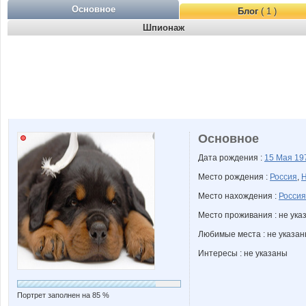
Основное
Блог
( 1 )
Шпионаж
Основное
Дата рождения :
15 Мая
19
Место рождения :
Россия
,
Н
Место нахождения :
Россия
Место проживания : не ука
Любимые места : не указа
Интересы : не указаны
Портрет заполнен на 85 %