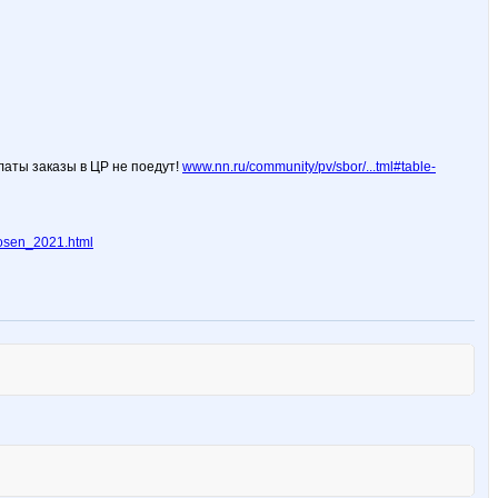
латы заказы в ЦР не поедут!
www.nn.ru/community/pv/sbor/...tml#table-
_osen_2021.html