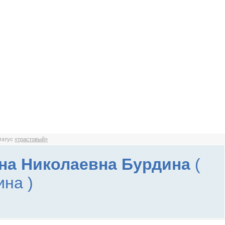
статус
«трастовый»
на Николаевна Бурдина
(
ина )