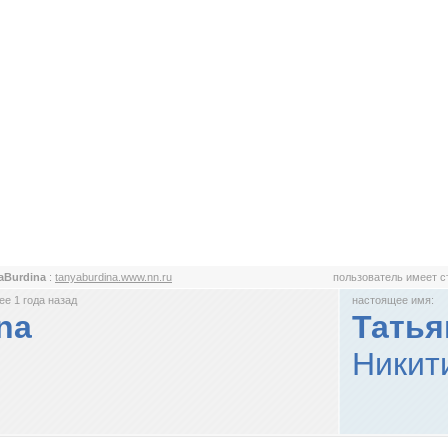
aBurdina
:
tanyaburdina.www.nn.ru
пользователь имеет 
е 1 года назад
настоящее имя:
na
Татья
Никит