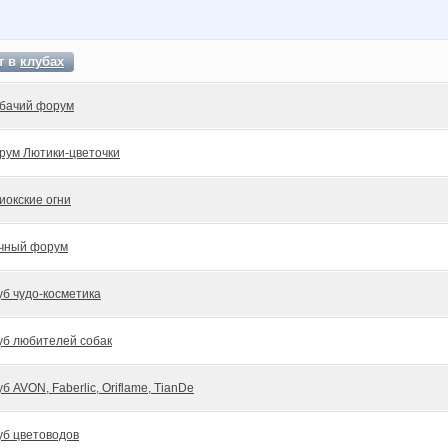
т в
клубах
бачий форум
рум Лютики-цветочки
иокские огни
чный форум
уб чудо-косметика
уб любителей собак
уб AVON, Faberlic, Oriflame, TianDe
уб цветоводов