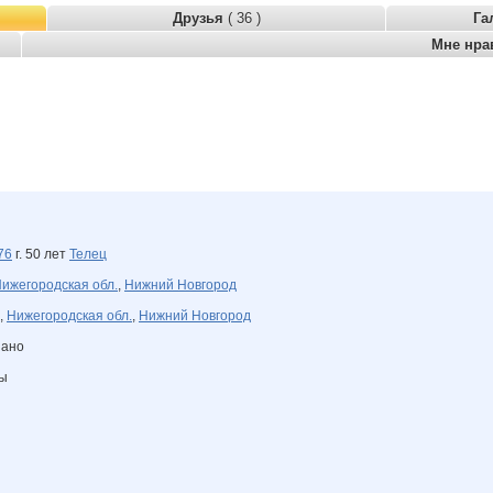
Друзья
( 36 )
Га
Мне нра
76
г. 50 лет
Телец
ижегородская обл.
,
Нижний Новгород
,
Нижегородская обл.
,
Нижний Новгород
зано
ны