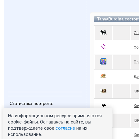
TanyaBurdina состои
Со
Фо
Пр
Да
Кл
Статистика портрета:
Кл
сейчас просматривают портрет - 0
На информационном ресурсе применяются
зарегистрированные пользователи
Кл
cookie-файлы. Оставаясь на сайте, вы
посетившие портрет за 7 дней - 0
подтверждаете свое
согласие
на их
использование.
Кл