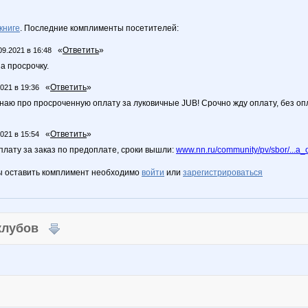
книге
. Последние комплименты посетителей:
«
Ответить
»
09.2021 в 16:48
а просрочку.
«
Ответить
»
2021 в 19:36
наю про просроченную оплату за луковичные JUB! Срочно жду оплату, без оп
«
Ответить
»
2021 в 15:54
плату за заказ по предоплате, сроки вышли:
www.nn.ru/community/pv/sbor/...a
ы оставить комплимент необходимо
войти
или
зарегистрироваться
 клубов